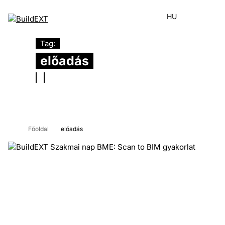
HU
Tag:
előadás
Főoldal
előadás