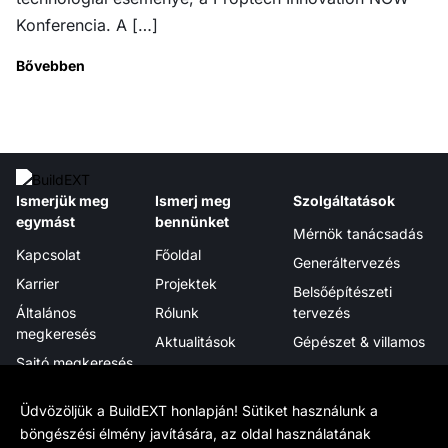
Konferencia. A […]
Bővebben
Ismerjük meg
Ismerj meg
Szolgáltatások
egymást
bennünket
Mérnök tanácsadás
Kapcsolat
Főoldal
Generáltervezés
Karrier
Projektek
Belsőépítészeti
Általános
Rólunk
tervezés
megkeresés
Aktualitások
Gépészet & villamos
Sajtó megkeresés
Megjelenéseink
Projektmenedzsment
Hírlevél
Tanúsítványok,
Digitális integráció
Üdvözöljük a BuildEXT honlapján! Sütiket használunk a
elismerések
böngészési élmény javítására, az oldal használatának