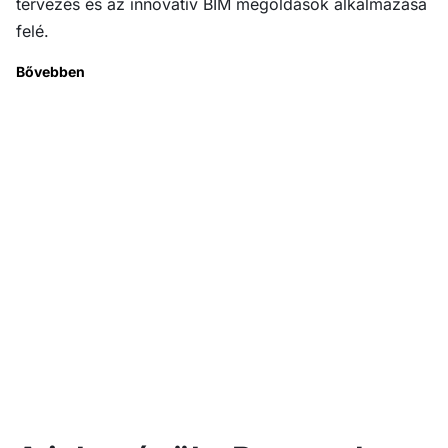
tervezés és az innovatív BIM megoldások alkalmazása
felé.
Bővebben