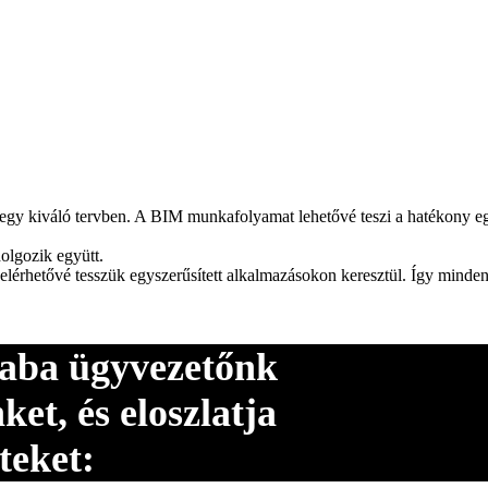
 egy kiváló tervben. A BIM munkafolyamat lehetővé teszi a hatékony eg
olgozik együtt.
a elérhetővé tesszük egyszerűsített alkalmazásokon keresztül. Így minde
saba ügyvezetőnk
t, és eloszlatja
teket: