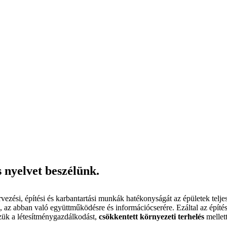
nyelvet beszélünk.
si, építési és karbantartási munkák hatékonyságát az épületek teljes é
re, az abban való együttműködésre és információcserére. Ezáltal az építé
zük a létesítménygazdálkodást,
csökkentett környezeti terhelés
mellett