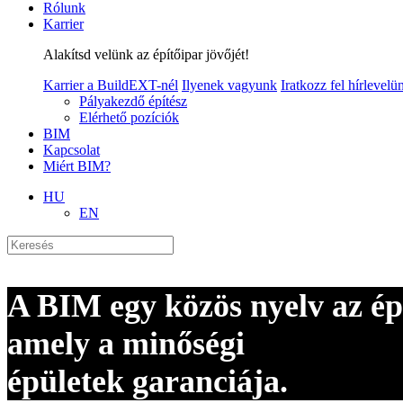
Rólunk
Karrier
Alakítsd velünk az építőipar jövőjét!
Karrier a BuildEXT-nél
Ilyenek vagyunk
Iratkozz fel hírlevelü
Pályakezdő építész
Elérhető pozíciók
BIM
Kapcsolat
Miért BIM?
HU
EN
A BIM egy közös nyelv az ép
amely a minőségi
épületek garanciája.