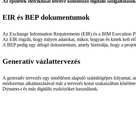
Az épületek életciklusát lefedve különböző digitális szolgáltatáso
EIR és BEP dokumentumok
Az Exchange Information Requirements (EIR) és a BIM Execution P
Az EIR rögzíti, hogy milyen adatokat, mikor, hogyan és kinek kell e
A BEP pedig egy átfogó dokumentum, amely biztosítja, hogy a projek
Generatív vázlattervezés
A generatív tervezés egy ismétlésen alapuló számítógépes folyamat, 
módszertan alkalmazásával már a tervezés korai szakaszában kísérlet
Dynamo-t és más digitális eszközöket használunk.