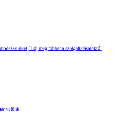
módszerünket
Tudj meg többet a szolgáltatásainkról
 már velünk