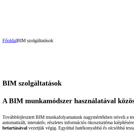
Főoldal
BIM szolgáltatások
BIM szolgáltatások
A BIM munkamódszer használatával közös 
Továbbfejlesztett BIM munkafolyamatunk nagymértékben növeli a tervezé
automatizált, interaktív, részletes információs ökoszisztéma kiépítésé
betartásával
vezetjük végig. Egyúttal hatékonyabbá és olcsóbbá tess