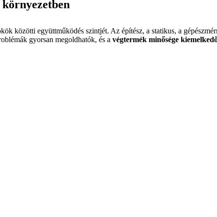
E környezetben
ökök közötti együttműködés szintjét. Az építész, a statikus, a gépész
problémák gyorsan megoldhatók, és a
végtermék minősége kiemelkedő