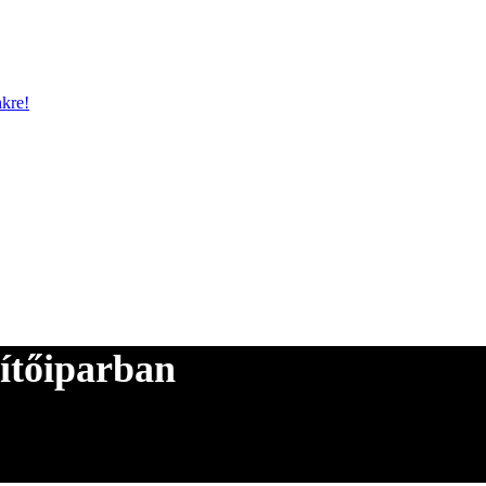
nkre!
ítőiparban