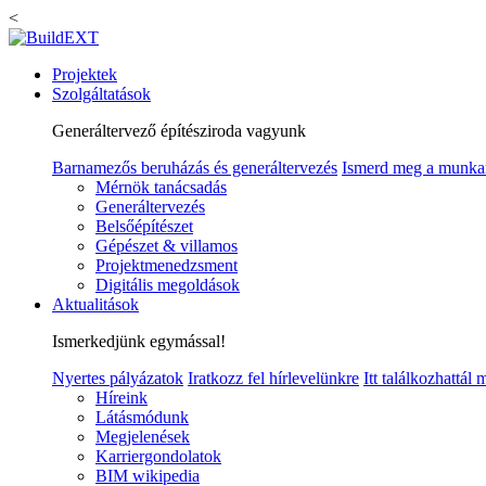
<
Projektek
Szolgáltatások
Generáltervező építésziroda vagyunk
Barnamezős beruházás és generáltervezés
Ismerd meg a munka
Mérnök tanácsadás
Generáltervezés
Belsőépítészet
Gépészet & villamos
Projektmenedzsment
Digitális megoldások
Aktualitások
Ismerkedjünk egymással!
Nyertes pályázatok
Iratkozz fel hírlevelünkre
Itt találkozhattál
Híreink
Látásmódunk
Megjelenések
Karriergondolatok
BIM wikipedia