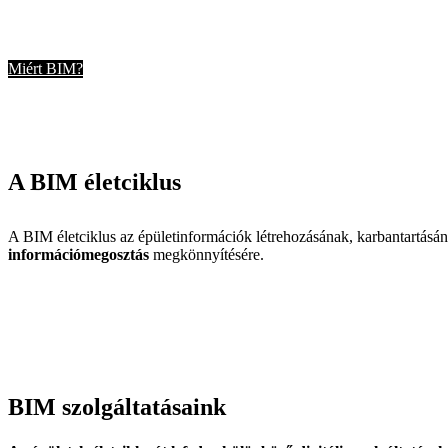
Miért BIM?
A BIM életciklus
A BIM életciklus az épületinformációk létrehozásának, karbantartásána
információmegosztás
megkönnyítésére.
BIM szolgáltatásaink