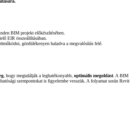
gatására.
nden BIM projekt előkészítésében.
elő EIR összeállításában.
ttműködni, gördülékenyen haladva a megvalósítás felé.
eg
, hogy megtalálják a leghatékonyabb,
optimális
megoldást
. A BIM
thatósági szempontokat is figyelembe vesszük. A folyamat során Revit