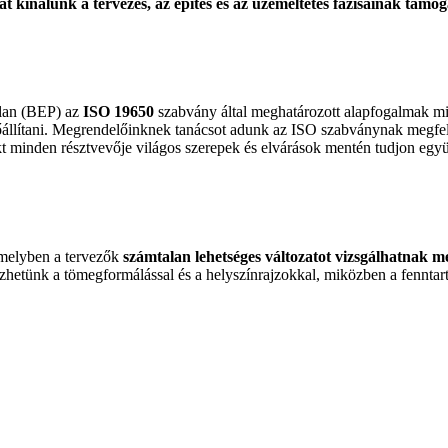
kat kínálunk a tervezés, az építés és az üzemeltetés fázisainak támo
lan (BEP) az
ISO 19650
szabvány által meghatározott alapfogalmak mi
lőállítani. Megrendelőinknek tanácsot adunk az ISO szabványnak megfel
t minden résztvevője világos szerepek és elvárások mentén tudjon együ
amelyben a tervezők
számtalan lehetséges változatot
vizsgálhatnak m
ezhetünk a tömegformálással és a helyszínrajzokkal, miközben a fenntar