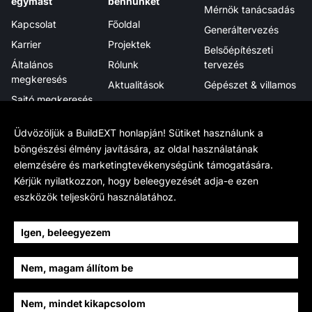
egymást
bennünket
Mérnök tanácsadás
Kapcsolat
Főoldal
Generáltervezés
Karrier
Projektek
Belsőépítészeti
Általános
Rólunk
tervezés
megkeresés
Aktualitások
Gépészet & villamos
Sajtó megkeresés
Megjelenéseink
Projektmenedzsment
Hírlevél
Tanúsítványok,
Digitális integráció
Üdvözöljük a BuildEXT honlapján! Sütiket használunk a
elismerések
böngészési élmény javítására, az oldal használatának
elemzésére és marketingtevékenységünk támogatására.
Tudj meg többet
Hivatalos
Kövess minket
Kérjük nyilatkozzon, hogy beleegyezését adja-e ezen
Munkamódszerünk
Adatkezelés
LinkedIn
eszközök teljeskörű használatához.
BIM
Cookie beállítások
Facebook
BIM Wikipedia
Sajtóanyag
YouTube
Igen, beleegyezem
Fenntarthatóság
Instagram
Nem, magam állítom be
Történetünk
Archello
Csapat
Nem, mindet kikapcsolom