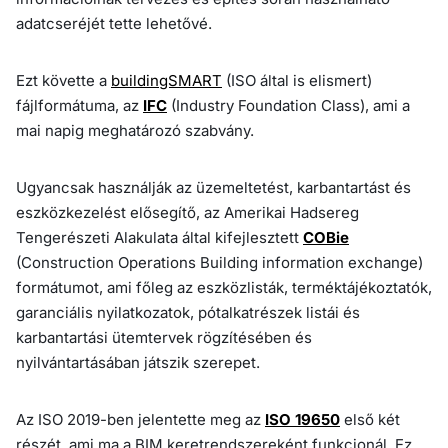
adatcseréjét tette lehetővé.
Ezt követte a
buildingSMART
(ISO által is elismert)
fájlformátuma, az
IFC
(Industry Foundation Class), ami a
mai napig meghatározó szabvány.
Ugyancsak használják az üzemeltetést, karbantartást és
eszközkezelést elősegítő, az Amerikai Hadsereg
Tengerészeti Alakulata által kifejlesztett
COBie
(Construction Operations Building information exchange)
formátumot, ami főleg az eszközlisták, terméktájékoztatók,
garanciális nyilatkozatok, pótalkatrészek listái és
karbantartási ütemtervek rögzítésében és
nyilvántartásában játszik szerepet.
Az ISO 2019-ben jelentette meg az
ISO 19650
első két
részét, ami ma a BIM keretrendszereként funkcionál. Ez