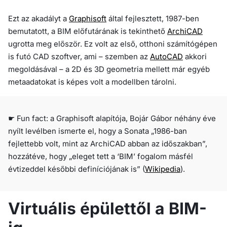
Ezt az akadályt a
Graphisoft
által fejlesztett, 1987-ben
bemutatott, a BIM előfutárának is tekinthető
ArchiCAD
ugrotta meg először. Ez volt az első, otthoni számítógépen
is futó CAD szoftver, ami – szemben az
AutoCAD
akkori
megoldásával – a 2D és 3D geometria mellett már egyéb
metaadatokat is képes volt a modellben tárolni.
☛ Fun fact: a Graphisoft alapítója, Bojár Gábor néhány éve
nyílt levélben ismerte el, hogy a Sonata „1986-ban
fejlettebb volt, mint az ArchiCAD abban az időszakban”,
hozzátéve, hogy „eleget tett a ‘BIM’ fogalom másfél
évtizeddel későbbi definíciójának is” (
Wikipedia
).
Virtuális épülettől a BIM-