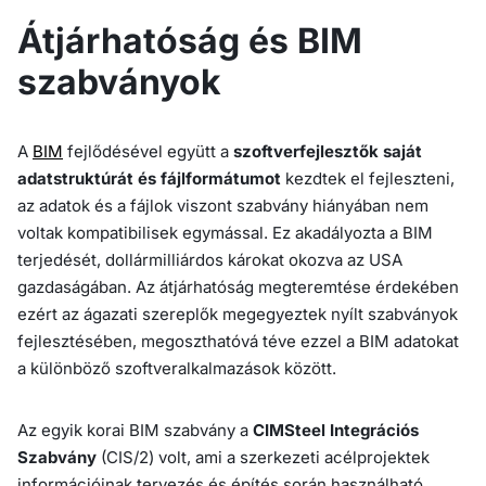
Átjárhatóság és BIM
szabványok
A
BIM
fejlődésével együtt a
szoftverfejlesztők saját
adatstruktúrát és fájlformátumot
kezdtek el fejleszteni,
az adatok és a fájlok viszont szabvány hiányában nem
voltak kompatibilisek egymással. Ez akadályozta a BIM
terjedését, dollármilliárdos károkat okozva az USA
gazdaságában. Az átjárhatóság megteremtése érdekében
ezért az ágazati szereplők megegyeztek nyílt szabványok
fejlesztésében, megoszthatóvá téve ezzel a BIM adatokat
a különböző szoftveralkalmazások között.
Az egyik korai BIM szabvány a
CIMSteel Integrációs
Szabvány
(CIS/2) volt, ami a szerkezeti acélprojektek
információinak tervezés és építés során használható