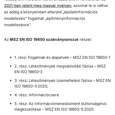
2021-ben jelent meg magyar nyelven
, azonnal le is váltva
az addig a köznyelvben elterjed „épületinformációs
modellezés” fogalmat „építményinformációs
modellezésre”.
Az
MSZ EN ISO 19650 szabványsorozat
részei:
1. rész: Fogalmak és alapelvek – MSZ EN ISO 19650-1
2. rész: Létesítmények megvalósítási fázisa – MSZ
EN ISO 19650-2
3. rész: Létesítmények üzemeltetési fázisa – MSZ EN
ISO 19650-3:2020;
4. rész: Információcsere
5. rész: Az információmenedzsment biztonságelvű
megközelítése – MSZ EN ISO 19650-5:2020.