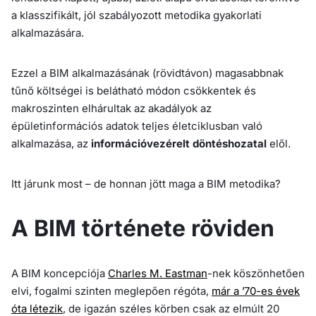
a klasszifikált, jól szabályozott metodika gyakorlati
alkalmazására.
Ezzel a BIM alkalmazásának (rövidtávon) magasabbnak
tűnő költségei is belátható módon csökkentek és
makroszinten elhárultak az akadályok az
épületinformációs adatok teljes életciklusban való
alkalmazása, az
információvezérelt döntéshozatal
elől.
Itt járunk most – de honnan jött maga a BIM metodika?
A BIM története röviden
A BIM koncepciója
Charles M. Eastman
-nek köszönhetően
elvi, fogalmi szinten meglepően régóta,
már a ’70-es évek
óta létezik
, de igazán széles körben csak az elmúlt 20