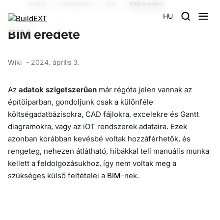
Főoldal
Aktualitások
Wiki
BIM eredete
HU
BIM eredete
Wiki
- 2024. április 3.
Az
adatok szigetszerűen
már régóta jelen vannak az
építőiparban, gondoljunk csak a különféle
költségadatbázisokra, CAD fájlokra, excelekre és Gantt
diagramokra, vagy az iOT rendszerek adataira. Ezek
azonban korábban kevésbé voltak hozzáférhetők, és
rengeteg, nehezen átlátható, hibákkal teli manuális munka
kellett a feldolgozásukhoz, így nem voltak meg a
szükséges külső feltételei a
BIM
-nek.