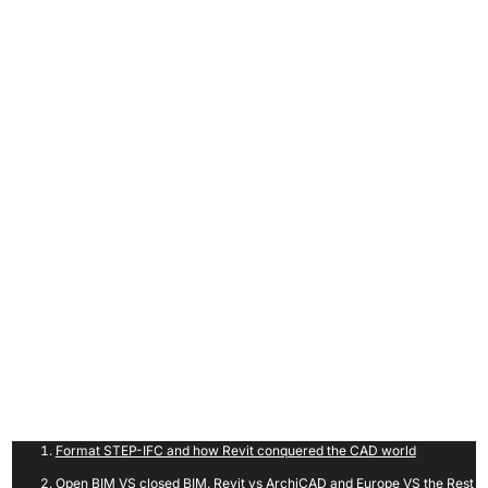
Brutális BIM történelem
A BIM fejlődéséről hihetetlenül érdekes cikksorozatot és
interaktív időtérképet jelentetett meg a
bigdataconstruction.com
oldalán
Artem Boiko
2020-ban.
Vigyázat, tl;dr tartalom a mélyebb, technikai, üzleti és egyéb
összefüggésekről!
Format STEP-IFC and how Revit conquered the CAD world
Open BIM VS closed BIM. Revit vs ArchiCAD and Europe VS the Rest