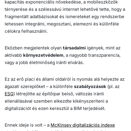
kapacitás exponenciális növekedése, a mobileszközök
térnyerése és a szélessávú internet lehetővé tette, hogy a
fragmentált adatbázisokat és ismereteket egy rendszerbe
lehessen integrálni, megosztani, elemezni és különféle
célokra felhasználni.
Eközben megjelentek olyan
társadalmi
igények, mint az
aktívabb
környezetvédelem
, a nagyobb transzparencia,
vagy a jobb életminőség iránti elvárás.
Ez az erő piaci és állami oldalról is nyomás alá helyezte az
ágazati szereplőket – a különféle
szabályozások
(pl. az
ESG
) létrejötte az építőipar belső, változás iránti
ellenállásával szemben elkezdte kikényszeríteni a
digitalizációt és ezen keresztül a BIM terjedését.
Ennek ideje is volt – a
McKinsey digitalizációs indexe