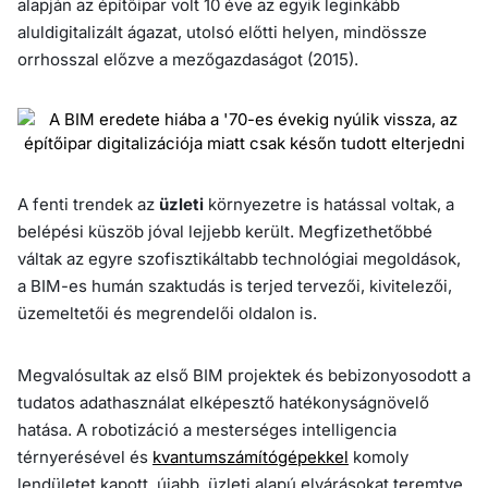
alapján az építőipar volt 10 éve az egyik leginkább
aluldigitalizált ágazat, utolsó előtti helyen, mindössze
orrhosszal előzve a mezőgazdaságot (2015).
A fenti trendek az
üzleti
környezetre is hatással voltak, a
belépési küszöb jóval lejjebb került. Megfizethetőbbé
váltak az egyre szofisztikáltabb technológiai megoldások,
a BIM-es humán szaktudás is terjed tervezői, kivitelezői,
üzemeltetői és megrendelői oldalon is.
Megvalósultak az első BIM projektek és bebizonyosodott a
tudatos adathasználat elképesztő hatékonyságnövelő
hatása. A robotizáció a mesterséges intelligencia
térnyerésével és
kvantumszámítógépekkel
komoly
lendületet kapott, újabb, üzleti alapú elvárásokat teremtve