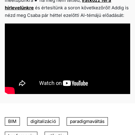
meetupunkra ☛ ha még nem tetted,
iratkozz fel a
hírlevelünkre
és értesítünk a soron következőről! Addig is
nézd meg Csaba pár héttel ezelőtti AI-témájú előadását:
BIM
digitalizáció
paradigmaváltás