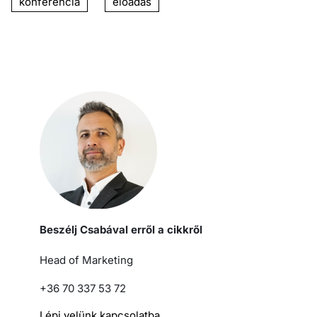
konferencia
előadás
Beszélj Csabával erről a cikkről
Head of Marketing
+36 70 337 53 72
Lépj velünk kapcsolatba