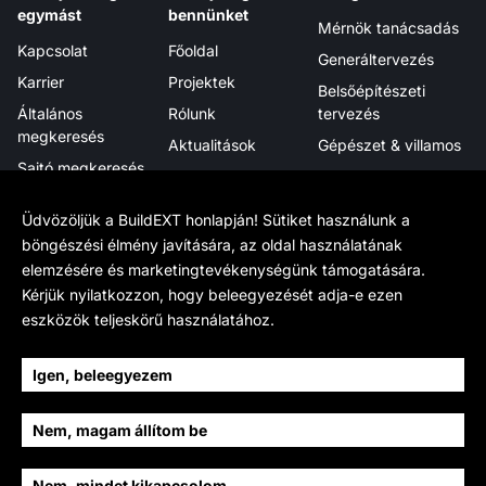
egymást
bennünket
Mérnök tanácsadás
Kapcsolat
Főoldal
Generáltervezés
Karrier
Projektek
Belsőépítészeti
Általános
Rólunk
tervezés
megkeresés
Aktualitások
Gépészet & villamos
Sajtó megkeresés
Megjelenéseink
Projektmenedzsment
Hírlevél
Tanúsítványok,
Digitális integráció
Üdvözöljük a BuildEXT honlapján! Sütiket használunk a
elismerések
böngészési élmény javítására, az oldal használatának
elemzésére és marketingtevékenységünk támogatására.
Tudj meg többet
Hivatalos
Kövess minket
Kérjük nyilatkozzon, hogy beleegyezését adja-e ezen
Munkamódszerünk
Adatkezelés
LinkedIn
eszközök teljeskörű használatához.
BIM
Cookie beállítások
Facebook
BIM Wikipedia
Sajtóanyag
YouTube
Igen, beleegyezem
Fenntarthatóság
Instagram
Nem, magam állítom be
Történetünk
Archello
Csapat
Nem, mindet kikapcsolom