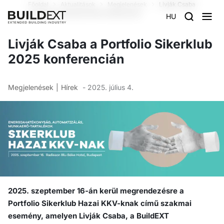
Főoldal
Aktualitások
Megjelenések
Livják Csaba
a Portfolio Sikerklub 2025 konferencián
HU
Livják Csaba a Portfolio Sikerklub
2025 konferencián
Megjelenések
Hírek
- 2025. július 4.
2025. szeptember 16-án kerül megrendezésre a
Portfolio Sikerklub Hazai KKV-knak című szakmai
esemény, amelyen Livják Csaba, a BuildEXT