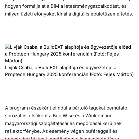
hogyan formálja át a BIM a létesítménygazdálkodást, és
milyen üzleti előnyöket kínál a digitális épületüzemeltetés.
Livják Csaba, a BuildEXT alapítója és ügyvezetője a
Proptech Hungary 2025 konferencián (Fotó: Fejes Márton)
A program részeként elindul a pártoló tagokat bemutató
sorozat is: elsőként a Bee Wise és a Winkelmann
magyarországi szolgáltatásai és megoldásai kerülnek
reflektorfénybe. Az esemény végén büféreggeli és
networking biztosít lehetőséget a kapcsolatépítésre.