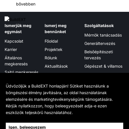
bővebben
Ismerjük meg
Ismerj meg
Szolgáltatások
egymást
bennünket
Mérnök tanácsadás
Kapcsolat
Főoldal
Generáltervezés
Karrier
Projektek
Belsőépítészeti
Általános
Rólunk
tervezés
megkeresés
Aktualitások
Gépészet & villamos
Sajtó megkeresés
Megjelenéseink
Projektmenedzsment
Hírlevél
Tanúsítványok,
Digitális integráció
Üdvözöljük a BuildEXT honlapján! Sütiket használunk a
elismerések
böngészési élmény javítására, az oldal használatának
elemzésére és marketingtevékenységünk támogatására.
Tudj meg többet
Hivatalos
Kövess minket
Kérjük nyilatkozzon, hogy beleegyezését adja-e ezen
Munkamódszerünk
Adatkezelés
LinkedIn
eszközök teljeskörű használatához.
BIM
Cookie beállítások
Facebook
BIM Wikipedia
Sajtóanyag
YouTube
Igen, beleegyezem