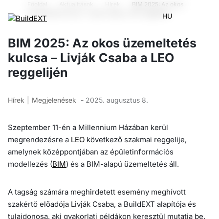
Főoldal
Aktualitások
Hírek
BIM 2025: Az okos
üzemeltetés kulcsa – Livják Csaba a LEO reggelijén
HU
BIM 2025: Az okos üzemeltetés
kulcsa – Livják Csaba a LEO
reggelijén
Hírek
Megjelenések
- 2025. augusztus 8.
Szeptember 11-én a Millennium Házában kerül
megrendezésre a
LEO
következő szakmai reggelije,
amelynek középpontjában az épületinformációs
modellezés (
BIM
) és a BIM-alapú üzemeltetés áll.
A tagság számára meghirdetett esemény meghívott
szakértő előadója Livják Csaba, a BuildEXT alapítója és
tulajdonosa, aki gyakorlati példákon keresztül mutatja be,