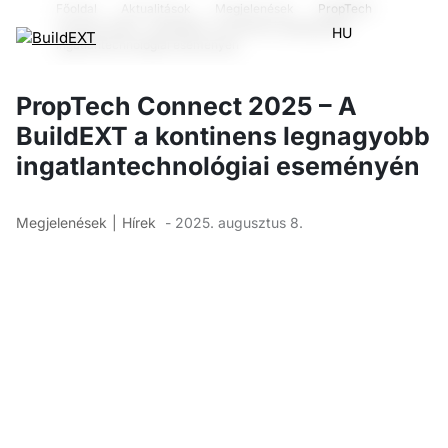
Főoldal
Aktualitások
Megjelenések
PropTech
Connect 2025 – A BuildEXT a kontinens legnagyobb
HU
ingatlantechnológiai eseményén
PropTech Connect 2025 – A
BuildEXT a kontinens legnagyobb
ingatlantechnológiai eseményén
Megjelenések
Hírek
- 2025. augusztus 8.