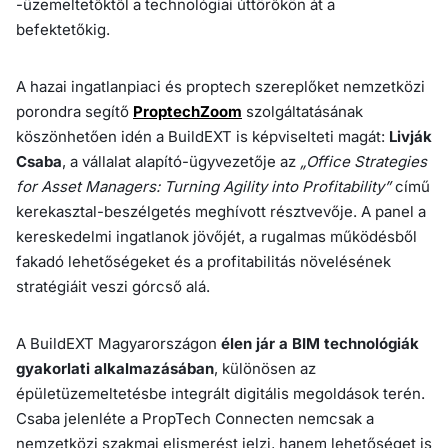
-üzemeltetőktől a technológiai úttörőkön át a
befektetőkig.
A hazai ingatlanpiaci és proptech szereplőket nemzetközi
porondra segítő
ProptechZoom
szolgáltatásának
köszönhetően idén a BuildEXT is képviselteti magát:
Livják
Csaba
, a vállalat alapító-ügyvezetője az
„Office Strategies
for Asset Managers: Turning Agility into Profitability”
című
kerekasztal-beszélgetés meghívott résztvevője. A panel a
kereskedelmi ingatlanok jövőjét, a rugalmas működésből
fakadó lehetőségeket és a profitabilitás növelésének
stratégiáit veszi górcső alá.
A BuildEXT Magyarországon
élen jár a BIM technológiák
gyakorlati alkalmazásában
, különösen az
épületüzemeltetésbe integrált digitális megoldások terén.
Csaba jelenléte a PropTech Connecten nemcsak a
nemzetközi szakmai elismerést jelzi, hanem lehetőséget is