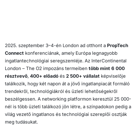
2025. szeptember 3–4-én London ad otthont a
PropTech
Connect
konferenciának, amely Európa legnagyobb
ingatlantechnológiai seregszemléje. Az InterContinental
London – The O2 impozáns termeiben
több mint 6 000
résztvevő
,
400+ előadó
és
2 500+ vállalat
képviselője
találkozik, hogy két napon át a jövő ingatlanpiacát formáló
trendekről, technológiákról és üzleti lehetőségekről
beszélgessen. A networking platformon keresztül 25 000-
nél is több üzleti találkozó jön létre, a színpadokon pedig a
világ vezető ingatlanos és technológiai szereplői osztják
meg tudásukat.