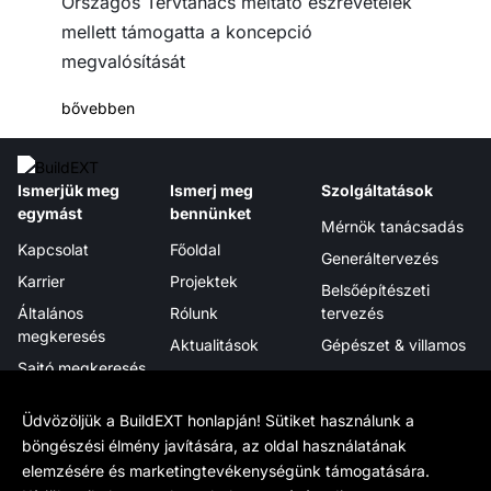
Országos Tervtanács méltató észrevételek
mellett támogatta a koncepció
megvalósítását
bővebben
Ismerjük meg
Ismerj meg
Szolgáltatások
egymást
bennünket
Mérnök tanácsadás
Kapcsolat
Főoldal
Generáltervezés
Karrier
Projektek
Belsőépítészeti
Általános
Rólunk
tervezés
megkeresés
Aktualitások
Gépészet & villamos
Sajtó megkeresés
Megjelenéseink
Projektmenedzsment
Hírlevél
Tanúsítványok,
Digitális integráció
Üdvözöljük a BuildEXT honlapján! Sütiket használunk a
elismerések
böngészési élmény javítására, az oldal használatának
elemzésére és marketingtevékenységünk támogatására.
Tudj meg többet
Hivatalos
Kövess minket