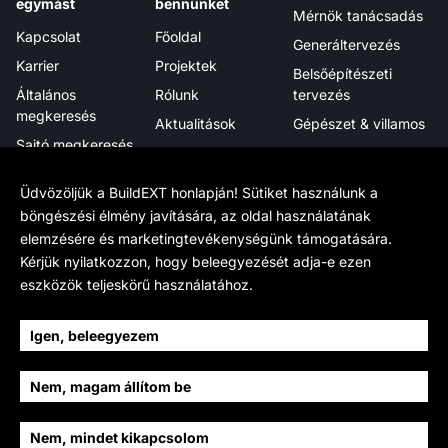
egymást
bennünket
Mérnök tanácsadás
Kapcsolat
Főoldal
Generáltervezés
Karrier
Projektek
Belsőépítészeti
Általános
Rólunk
tervezés
megkeresés
Aktualitások
Gépészet & villamos
Sajtó megkeresés
Megjelenéseink
Projektmenedzsment
Hírlevél
Tanúsítványok,
Digitális integráció
Üdvözöljük a BuildEXT honlapján! Sütiket használunk a
elismerések
böngészési élmény javítására, az oldal használatának
elemzésére és marketingtevékenységünk támogatására.
Tudj meg többet
Hivatalos
Kövess minket
Kérjük nyilatkozzon, hogy beleegyezését adja-e ezen
Munkamódszerünk
Adatkezelés
LinkedIn
eszközök teljeskörű használatához.
BIM
Cookie beállítások
Facebook
BIM Wikipedia
Sajtóanyag
YouTube
Igen, beleegyezem
Fenntarthatóság
Instagram
Nem, magam állítom be
Történetünk
Archello
Csapat
Nem, mindet kikapcsolom