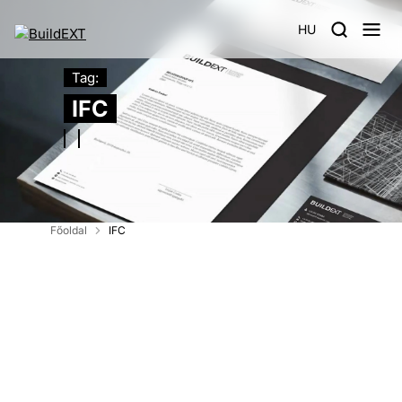
HU
Tag:
IFC
Főoldal
IFC