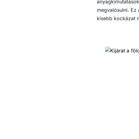
anyagkimutatások,
megvalósulni. Ez 
kisebb kockázat m
‹