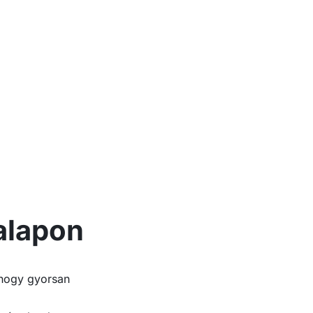
alapon
 hogy gyorsan