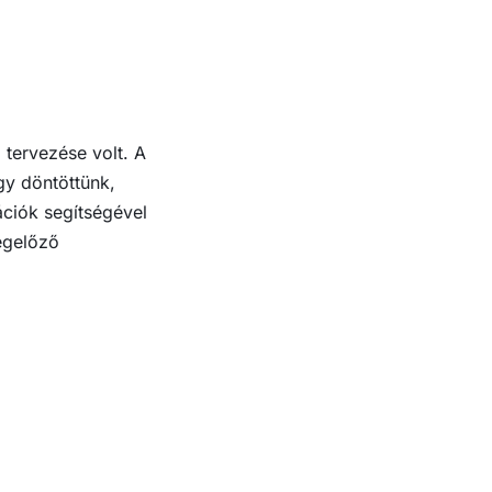
 tervezése volt. A
gy döntöttünk,
mációk segítségével
egelőző