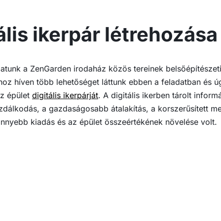
ális ikerpár létrehozása
atunk a ZenGarden irodaház közös tereinek belsőépítészeti
z híven több lehetőséget láttunk ebben a feladatban és ú
az épület
digitális ikerpárját
. A digitális ikerben tárolt infor
azdálkodás, a gazdaságosabb átalakítás, a korszerűsített m
önnyebb kiadás és az épület összeértékének növelése volt.