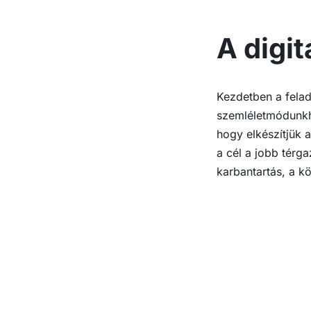
A digit
Kezdetben a felad
szemléletmódunkho
hogy elkészítjük 
a cél a jobb térg
karbantartás, a k