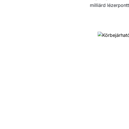
milliárd lézerpont
‹