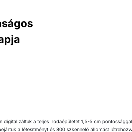
aságos
apja
n digitalizáltuk a teljes irodaépületet 1,5-5 cm pontosságga
bejártuk a létesítményt és 800 szkennelő állomást létrehozv