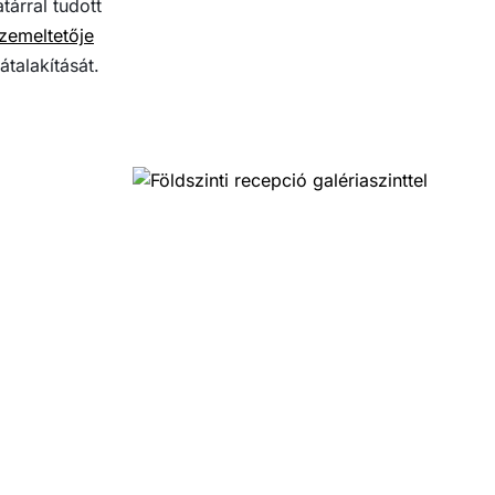
árral tudott
zemeltetője
talakítását.
›