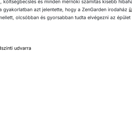
 költségbecslés és minden mérnöki számítás kisebb hibahat
a gyakorlatban azt jelentette, hogy a ZenGarden irodaház
ü
ellett, olcsóbban és gyorsabban tudta elvégezni az épület á