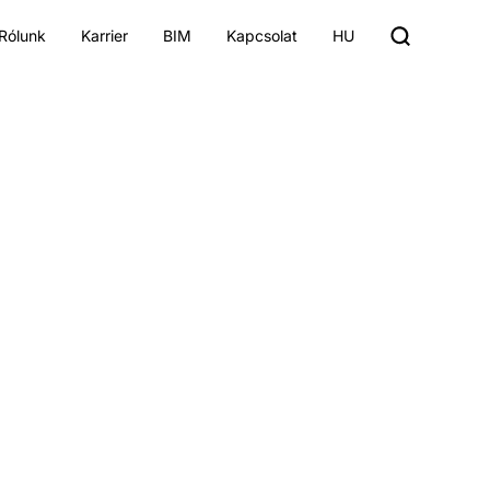
Rólunk
Karrier
BIM
Kapcsolat
HU
Pályakezdő építész
Elérhető pozíciók
atok