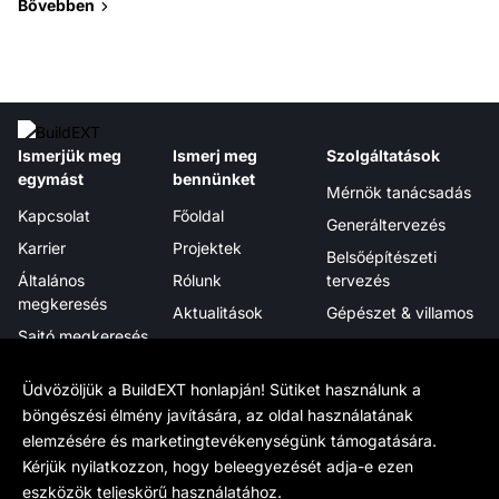
Bővebben
Ismerjük meg
Ismerj meg
Szolgáltatások
egymást
bennünket
Mérnök tanácsadás
Kapcsolat
Főoldal
Generáltervezés
Karrier
Projektek
Belsőépítészeti
Általános
Rólunk
tervezés
megkeresés
Aktualitások
Gépészet & villamos
Sajtó megkeresés
Megjelenéseink
Projektmenedzsment
Hírlevél
Tanúsítványok,
Digitális integráció
Üdvözöljük a BuildEXT honlapján! Sütiket használunk a
elismerések
böngészési élmény javítására, az oldal használatának
elemzésére és marketingtevékenységünk támogatására.
Tudj meg többet
Hivatalos
Kövess minket
Kérjük nyilatkozzon, hogy beleegyezését adja-e ezen
Munkamódszerünk
Adatkezelés
LinkedIn
eszközök teljeskörű használatához.