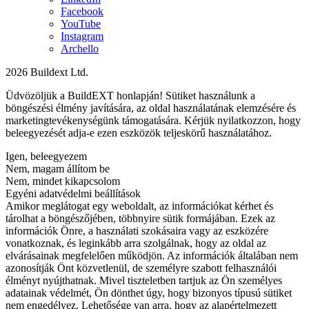
Facebook
YouTube
Instagram
Archello
2026 Buildext Ltd.
Üdvözöljük a BuildEXT honlapján! Sütiket használunk a
böngészési élmény javítására, az oldal használatának elemzésére és
marketingtevékenységünk támogatására. Kérjük nyilatkozzon, hogy
beleegyezését adja-e ezen eszközök teljeskörű használatához.
Igen, beleegyezem
Nem, magam állítom be
Nem, mindet kikapcsolom
Egyéni adatvédelmi beállítások
Amikor meglátogat egy weboldalt, az információkat kérhet és
tárolhat a böngészőjében, többnyire sütik formájában. Ezek az
információk Önre, a használati szokásaira vagy az eszközére
vonatkoznak, és leginkább arra szolgálnak, hogy az oldal az
elvárásainak megfelelően működjön. Az információk általában nem
azonosítják Önt közvetlenül, de személyre szabott felhasználói
élményt nyújthatnak. Mivel tiszteletben tartjuk az Ön személyes
adatainak védelmét, Ön dönthet úgy, hogy bizonyos típusú sütiket
nem engedélyez. Lehetősége van arra, hogy az alapértelmezett