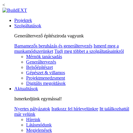
<
Projektek
Szolgáltatások
Generáltervező építésziroda vagyunk
Barnamezős beruházás és generáltervezés
Ismerd meg a
munkamódszerünket
Tudj meg többet a szolgáltatásainkról
Mérnök tanácsadás
Generáltervezés
Belsőépítészet
Gépészet & villamos
Projektmenedzsment
Digitális megoldások
Aktualitások
Ismerkedjünk egymással!
Nyertes pályázatok
Iratkozz fel hírlevelünkre
Itt találkozhattál
már velünk
Híreink
Látásmódunk
Megjelenések