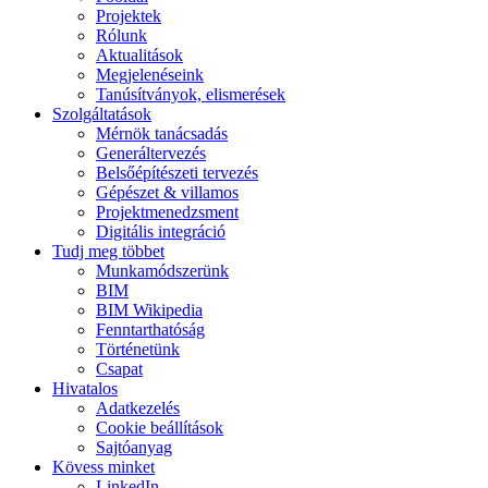
Projektek
Rólunk
Aktualitások
Megjelenéseink
Tanúsítványok, elismerések
Szolgáltatások
Mérnök tanácsadás
Generáltervezés
Belsőépítészeti tervezés
Gépészet & villamos
Projektmenedzsment
Digitális integráció
Tudj meg többet
Munkamódszerünk
BIM
BIM Wikipedia
Fenntarthatóság
Történetünk
Csapat
Hivatalos
Adatkezelés
Cookie beállítások
Sajtóanyag
Kövess minket
LinkedIn