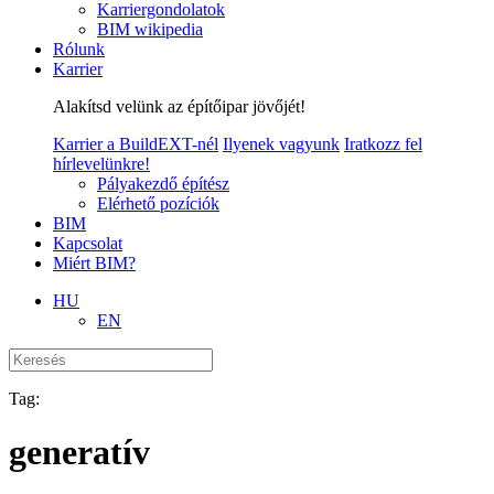
Karriergondolatok
BIM wikipedia
Rólunk
Karrier
Alakítsd velünk az építőipar jövőjét!
Karrier a BuildEXT-nél
Ilyenek vagyunk
Iratkozz fel
hírlevelünkre!
Pályakezdő építész
Elérhető pozíciók
BIM
Kapcsolat
Miért BIM?
HU
EN
Tag:
generatív