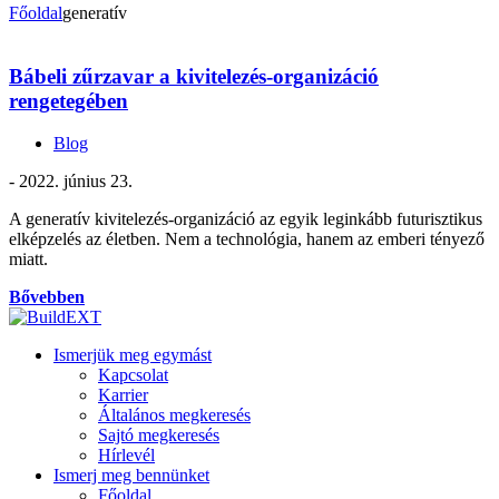
Főoldal
generatív
Bábeli zűrzavar a kivitelezés-organizáció
rengetegében
Blog
- 2022. június 23.
A generatív kivitelezés-organizáció az egyik leginkább futurisztikus
elképzelés az életben. Nem a technológia, hanem az emberi tényező
miatt.
Bővebben
Ismerjük meg egymást
Kapcsolat
Karrier
Általános megkeresés
Sajtó megkeresés
Hírlevél
Ismerj meg bennünket
Főoldal