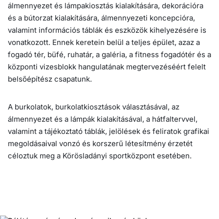
álmennyezet és lámpakiosztás kialakítására, dekorációra
és a bútorzat kialakítására, álmennyezeti koncepcióra,
valamint információs táblák és eszközök kihelyezésére is
vonatkozott. Ennek keretein belül a teljes épület, azaz a
fogadó tér, büfé, ruhatár, a galéria, a fitness fogadótér és a
központi vizesblokk hangulatának megtervezéséért felelt
belsőépítész csapatunk.
A burkolatok, burkolatkiosztások választásával, az
álmennyezet és a lámpák kialakításával, a hátfaltervvel,
valamint a tájékoztató táblák, jelölések és feliratok grafikai
megoldásaival vonzó és korszerű létesítmény érzetét
céloztuk meg a Körösladányi sportközpont esetében.