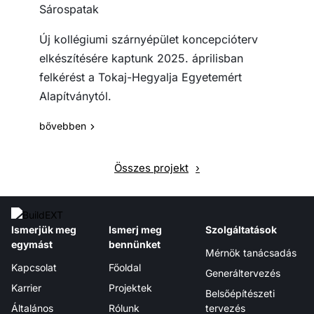
Sárospatak
Új kollégiumi szárnyépület koncepcióterv
elkészítésére kaptunk 2025. áprilisban
felkérést a Tokaj-Hegyalja Egyetemért
Alapítványtól.
bővebben
Összes projekt
Ismerjük meg
Ismerj meg
Szolgáltatások
egymást
bennünket
Mérnök tanácsadás
Kapcsolat
Főoldal
Generáltervezés
Karrier
Projektek
Belsőépítészeti
Általános
Rólunk
tervezés