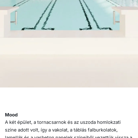
Mood
A két épület, a tornacsarnok és az uszoda homlokzati
színe adott volt, így a vakolat, a táblás falburkolatok,
lamellák és a vasbeton panelek színeiből vezettük vissza a