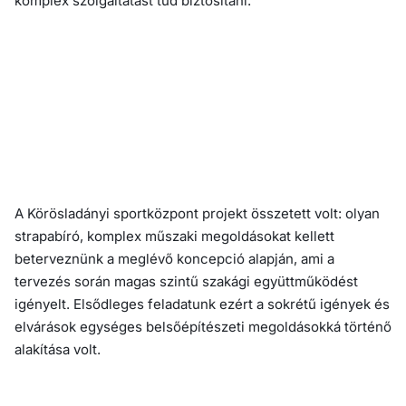
komplex szolgáltatást tud biztosítani.
A Körösladányi sportközpont projekt összetett volt: olyan
strapabíró, komplex műszaki megoldásokat kellett
beterveznünk a meglévő koncepció alapján, ami a
tervezés során magas szintű szakági együttműködést
igényelt. Elsődleges feladatunk ezért a sokrétű igények és
elvárások egységes belsőépítészeti megoldásokká történő
alakítása volt.