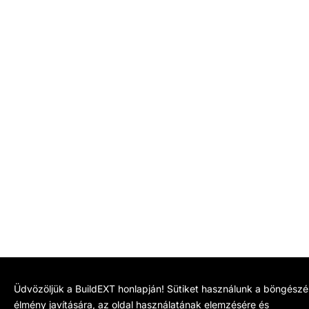
Üdvözöljük a BuildEXT honlapján! Sütiket használunk a böngészé
élmény javítására, az oldal használatának elemzésére és