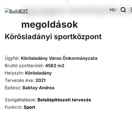
egységes belsőépítésze
HU
Főoldal
Projektek
Körösladányi sportközpont
megoldások
Körösladányi sportközpont
Ügyfél:
Körösladány Város Önkormányzata
Bruttó szintterület:
4562 m2
Helyszín:
Körösladány
Tervezés éve:
2021
Építész:
Baktay Andrea
Szolgáltatások:
Belsőépítészeti tervezés
Funkció:
Sport