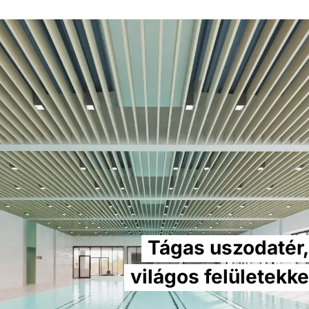
Tágas uszodatér,
világos felületekke