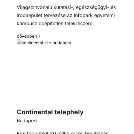
Világszínvonalú kutatási-, egészségügyi- és
irodaépület tervezése az Infopark egyetemi
kampusz beépítetlen telekrészére
bővebben
Continental telephely
Budapest
Egy több mint 30 millió eurós beruházás