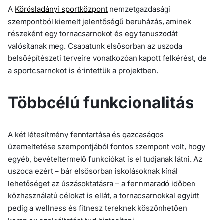
A
Körösladányi sportközpont
nemzetgazdasági
szempontból kiemelt jelentőségű beruházás, aminek
részeként egy tornacsarnokot és egy tanuszodát
valósítanak meg. Csapatunk elsősorban az uszoda
belsőépítészeti terveire vonatkozóan kapott felkérést, de
a sportcsarnokot is érintettük a projektben.
Többcélú funkcionalitás
A két létesítmény fenntartása és gazdaságos
üzemeltetése szempontjából fontos szempont volt, hogy
egyéb, bevételtermelő funkciókat is el tudjanak látni. Az
uszoda ezért – bár elsősorban iskolásoknak kínál
lehetőséget az úszásoktatásra – a fennmaradó időben
közhasználatú célokat is ellát, a tornacsarnokkal együtt
pedig a wellness és fitnesz tereknek köszönhetően