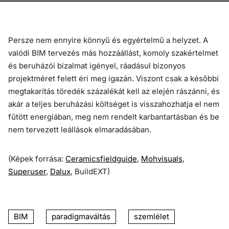
Persze nem ennyire könnyű és egyértelmű a helyzet. A
valódi BIM tervezés más hozzáállást, komoly szakértelmet
és beruházói bizalmat igényel, ráadásul bizonyos
projektméret felett éri meg igazán. Viszont csak a későbbi
megtakarítás töredék százalékát kell az elején rászánni, és
akár a teljes beruházási költséget is visszahozhatja el nem
fűtött energiában, meg nem rendelt karbantartásban és be
nem tervezett leállások elmaradásában.
(Képek forrása:
Ceramicsfieldguide
,
Mohvisuals
,
Superuser
,
Dalux
, BuildEXT)
BIM
paradigmaváltás
szemlélet