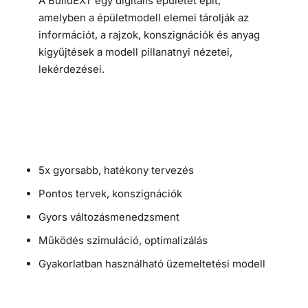
A BuildEXT egy digitális épületet épít,
amelyben a épületmodell elemei tárolják az
információt, a rajzok, konszignációk és anyag
kigyűjtések a modell pillanatnyi nézetei,
lekérdezései.
5x gyorsabb, hatékony tervezés
Pontos tervek, konszignációk
Gyors változásmenedzsment
Működés szimuláció, optimalizálás
Gyakorlatban használható üzemeltetési modell