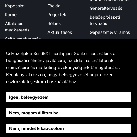
Kapcsolat
Főoldal
Generáltervezés
Karrier
Projektek
Belsőépítészeti
Általános
Rólunk
tervezés
megkeresés
Aktualitások
Gépészet & villamos
Sajtó megkeresés
Megjelenéseink
Projektmenedzsment
Hírlevél
Tanúsítványok,
Digitális integráció
Üdvözöljük a BuildEXT honlapján! Sütiket használunk a
elismerések
böngészési élmény javítására, az oldal használatának
elemzésére és marketingtevékenységünk támogatására.
Tudj meg többet
Hivatalos
Kövess minket
Kérjük nyilatkozzon, hogy beleegyezését adja-e ezen
Munkamódszerünk
Adatkezelés
LinkedIn
eszközök teljeskörű használatához.
BIM
Cookie beállítások
Facebook
BIM Wikipedia
Sajtóanyag
YouTube
Igen, beleegyezem
Fenntarthatóság
Instagram
Nem, magam állítom be
Történetünk
Archello
Csapat
Nem, mindet kikapcsolom
2026 Buildext Ltd.