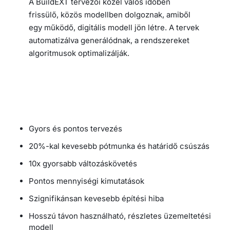
A BuildEXT tervezői közel valós időben
frissülő, közös modellben dolgoznak, amiből
egy működő, digitális modell jön létre. A tervek
automatizálva generálódnak, a rendszereket
algoritmusok optimalizálják.
Gyors és pontos tervezés
20%-kal kevesebb pótmunka és határidő csúszás
10x gyorsabb változáskövetés
Pontos mennyiségi kimutatások
Szignifikánsan kevesebb építési hiba
Hosszú távon használható, részletes üzemeltetési
modell