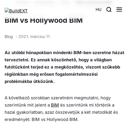
Főoldal
Aktualitások
Blog
BIM vs Hollywood BIM
HU
BIM vs Hollywood BIM
Blog
- 2021. március 11.
Az utóbbi hónapokban mindenki BIM-ben szeretne házat
terveztetni. Ez annak köszönhető, hogy a világban
futótűzként terjed ez a megközelítés, viszont szűkebb
régiónkban még erősen fogalomértelmezési
problémákba ütközünk.
A következő sorokban szeretném megmutatni, hogy
szerintünk mit jelent a
BIM
és szerintünk mi történik a
hazai gyakorlatban, azaz összevetjük a két metodikát és
eredményét: BIM vs Hollywood BIM.