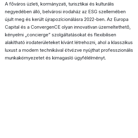
A főváros üzleti, kormányzati, turisztikai és kulturális
negyedében álló, belvárosi irodaház az ESG szellemében
újult meg és került újrapozícionálásra 2022-ben. Az Europa
Capital és a ConvergenCE olyan innovatívan üzemeltethető,
kényelmi „concierge” szolgáltatásokat és flexibilisen
alakítható irodaterületeket kívánt létrehozni, ahol a klasszikus
luxust a modern technikával ötvözve nyújthat professzionális
munkakörnyezetet és kimagasló ügyfélélményt.