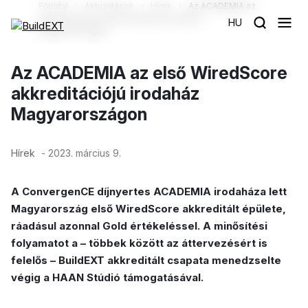
Főoldal
Aktualitások
Hírek
Az ACADEMIA az
első WiredScore akkreditációjú irodaház
HU
Magyarországon
Az ACADEMIA az első WiredScore
akkreditációjú irodaház
Magyarországon
Hírek
- 2023. március 9.
A ConvergenCE díjnyertes ACADEMIA irodaháza lett
Magyarország első WiredScore akkreditált épülete,
ráadásul azonnal Gold értékeléssel. A minősítési
folyamatot a – többek között az áttervezésért is
felelős – BuildEXT akkreditált csapata menedzselte
végig a HAAN Stúdió támogatásával.