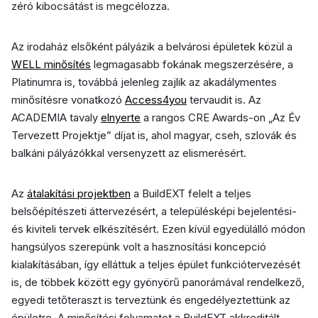
zéró kibocsátást is megcélozza.
Az irodaház elsőként pályázik a belvárosi épületek közül a
WELL minősítés
legmagasabb fokának megszerzésére, a
Platinumra is, továbbá jelenleg zajlik az akadálymentes
minősítésre vonatkozó
Access4you
tervaudit is. Az
ACADEMIA tavaly
elnyerte
a rangos CRE Awards-on „Az Év
Tervezett Projektje” díjat is, ahol magyar, cseh, szlovák és
balkáni pályázókkal versenyzett az elismerésért.
Az
átalakítási projektben
a BuildEXT felelt a teljes
belsőépítészeti áttervezésért, a településképi bejelentési-
és kiviteli tervek elkészítésért. Ezen kívül egyedülálló módon
hangsúlyos szerepünk volt a hasznosítási koncepció
kialakításában, így elláttuk a teljes épület funkciótervezését
is, de többek között egy gyönyörű panorámával rendelkező,
egyedi tetőteraszt is terveztünk és engedélyeztettünk az
épületre. A minősítési folyamatot a BuildEXT akkreditált