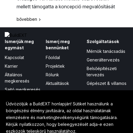
mellett támogatta a koncepció megvalósítását
bővebben
Ismerjük meg
Ismerj meg
Szolgáltatások
egymást
bennünket
Mérnök tanácsadás
Kapcsolat
Főoldal
Generáltervezés
Karrier
Projektek
Belsőépítészeti
Általános
Rólunk
tervezés
megkeresés
Aktualitások
Gépészet & villamos
Sajtó megkeresés
Megjelenéseink
Projektmenedzsment
Hírlevél
Tanúsítványok,
Digitális integráció
Üdvözöljük a BuildEXT honlapján! Sütiket használunk a
elismerések
böngészési élmény javítására, az oldal használatának
elemzésére és marketingtevékenységünk támogatására.
Tudj meg többet
Hivatalos
Kövess minket
Kérjük nyilatkozzon, hogy beleegyezését adja-e ezen
Munkamódszerünk
Adatkezelés
LinkedIn
eszközök teljeskörű használatához.