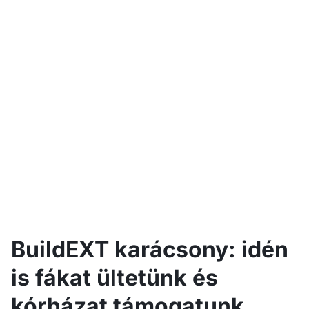
BuildEXT karácsony: idén
is fákat ültetünk és
kórházat támogatunk