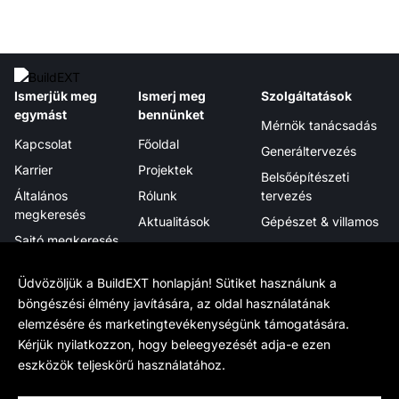
Ismerjük meg
Ismerj meg
Szolgáltatások
egymást
bennünket
Mérnök tanácsadás
Kapcsolat
Főoldal
Generáltervezés
Karrier
Projektek
Belsőépítészeti
Általános
Rólunk
tervezés
megkeresés
Aktualitások
Gépészet & villamos
Sajtó megkeresés
Megjelenéseink
Projektmenedzsment
Hírlevél
Tanúsítványok,
Digitális integráció
Üdvözöljük a BuildEXT honlapján! Sütiket használunk a
elismerések
böngészési élmény javítására, az oldal használatának
elemzésére és marketingtevékenységünk támogatására.
Tudj meg többet
Hivatalos
Kövess minket
Kérjük nyilatkozzon, hogy beleegyezését adja-e ezen
Munkamódszerünk
Adatkezelés
LinkedIn
eszközök teljeskörű használatához.
BIM
Cookie beállítások
Facebook