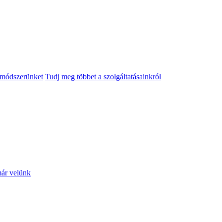
módszerünket
Tudj meg többet a szolgáltatásainkról
 már velünk