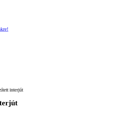
nkre!
tett interjút
terjút