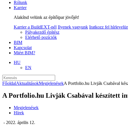
Rólunk
Karrier
Alakítsd velünk az építőipar jövőjét!
Karrier a BuildEXT-nél
Ilyenek vagyunk
Iratkozz fel hírlevelü
Pályakezdő építész
Elérhető pozíciók
BIM
Kapcsolat
Miért BIM?
HU
EN
Főoldal
Aktualitások
Megjelenések
A Portfolio.hu Livják Csabával készí
A Portfolio.hu Livják Csabával készített in
Megjelenések
Hírek
- 2022. április 12.