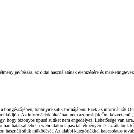
lmény javítására, az oldal használatának elemzésére és marketingtevé
 a böngészőjében, többnyire sütik formájában. Ezek az információk Önr
 működjön. Az információk általában nem azonosítják Önt közvetlenül, 
gy, hogy bizonyos típusú sütiket nem engedélyez. Lehetősége van arra, h
onban hatással lehet a weboldalon tapasztalt élményére és az általunk kí
n használt sütik működését. Az alábbi kategóriákkal kapcsolatos továb