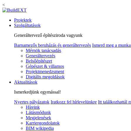
<
Projektek
Szolgáltatások
Generáltervező építésziroda vagyunk
Barnamezős beruházás és generáltervezés
Ismerd meg a munka
Mérnök tanácsadás
Generáltervezés
Belsőépítészet
Gépészet & villamos
Projektmenedzsment
Digitális megoldások
Aktualitások
Ismerkedjünk egymással!
Nyertes pályázatok
Iratkozz fel hírlevelünkre
Itt találkozhattál
Híreink
Látásmódunk
Megjelenések
Karriergondolatok
BIM wikipedia