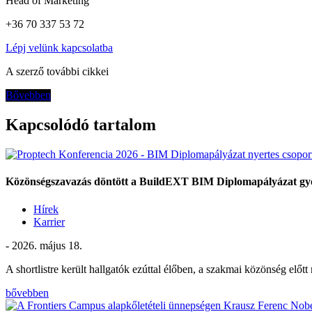
Head of Marketing
+36 70 337 53 72
Lépj velünk kapcsolatba
A szerző további cikkei
Bővebben
Kapcsolódó tartalom
Közönségszavazás döntött a BuildEXT BIM Diplomapályázat győ
Hírek
Karrier
- 2026. május 18.
A shortlistre került hallgatók ezúttal élőben, a szakmai közönség előt
bővebben