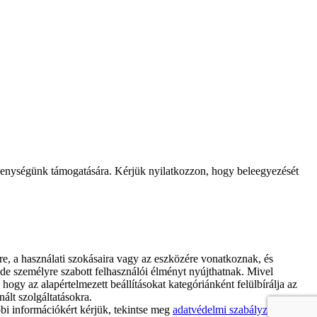
kenységünk támogatására. Kérjük nyilatkozzon, hogy beleegyezését
e, a használati szokásaira vagy az eszközére vonatkoznak, és
de személyre szabott felhasználói élményt nyújthatnak. Mivel
ogy az alapértelmezett beállításokat kategóriánként felülbírálja az
nált szolgáltatásokra.
bi információkért kérjük, tekintse meg
adatvédelmi szabályzatunkat
.