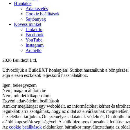
Hivatalos
Adatkezelés
Cookie beállítások
Sajtóanyag
Kövess minket
LinkedIn
Facebook
YouTube
Instagram
Archello
2026 Buildext Ltd.
Üdvözöljük a BuildEXT honlapján! Sütiket használunk a böngészési é
adja-e ezen eszközök teljeskörű használatához.
Igen, beleegyezem
Nem, magam állítom be
Nem, mindet kikapcsolom
Egyéni adatvédelmi beállítások
Amikor meglátogat egy weboldalt, az információkat kérhet és tárolhat
leginkább arra szolgálnak, hogy az oldal az elvárásainak megfelelően
tiszteletben tartjuk az Ön személyes adatainak védelmét, Ön dönthet ú
alábbi kapcsolók segítségével. A sütik bizonyos típusainak letiltása az
Az
cookie beallítások
oldalunkon bármikor megváltoztathatja az oldalo