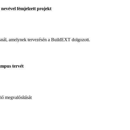
nevével fémjelzett projekt
ásnál, amelynek tervezésén a BuildEXT dolgozott.
ampus tervét
ió megvalósítását