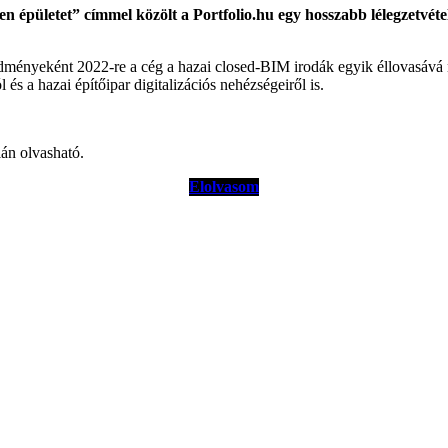
n épületet” címmel közölt a Portfolio.hu egy hosszabb lélegzetvéte
edményeként 2022-re a cég a hazai closed-BIM irodák egyik éllovasává 
l és a hazai építőipar digitalizációs nehézségeiről is.
lán olvasható.
Elolvasom