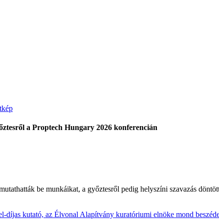
ztesről a Proptech Hungary 2026 konferencián
t mutathatták be munkáikat, a győztesről pedig helyszíni szavazás döntött