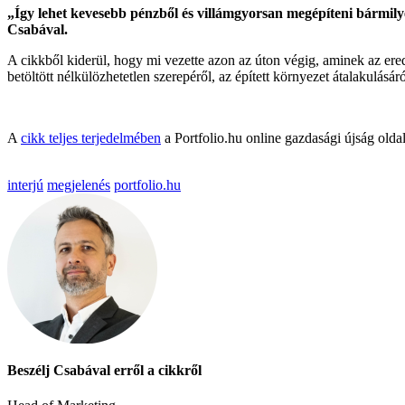
„Így lehet kevesebb pénzből és villámgyorsan megépíteni bármilye
Csabával.
A cikkből kiderül, hogy mi vezette azon az úton végig, aminek az er
betöltött nélkülözhetetlen szerepéről, az épített környezet átalakulásáró
A
cikk teljes terjedelmében
a Portfolio.hu online gazdasági újság olda
interjú
megjelenés
portfolio.hu
Beszélj Csabával erről a cikkről