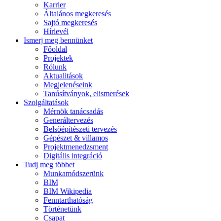
Karrier
Általános megkeresés
Sajtó megkeresés
Hírlevél
Ismerj meg bennünket
Főoldal
Projektek
Rólunk
Aktualitások
Megjelenéseink
Tanúsítványok, elismerések
Szolgáltatások
Mérnök tanácsadás
Generáltervezés
Belsőépítészeti tervezés
Gépészet & villamos
Projektmenedzsment
Digitális integráció
Tudj meg többet
Munkamódszerünk
BIM
BIM Wikipedia
Fenntarthatóság
Történetünk
Csapat