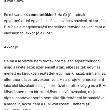
a workflow.
És mi van az
üzemeltetőkkel
? Ha ők jól tudnak
együttműködni egymással és a ház használóival, akkor jó a
BIM? Ha a megvalósulási modellben tényleg az van, mint a
valóságban, akkor jó a BIM?
Akkor jó.
De ha a tervezők nem tudtak normálisan együttműködni,
majd a kivitelezők ezer emailt írtak, elbeszéltek egymás
mellett és kínjukban építettek egy másik házat, mint ami az
ellentmondásos tervekben volt. Ha a projekmenedzsment
lába alól kiszaladt a talaj, mert tüzet oltottak végig és a BIM
követésben nem bírták lekövetni a változásokat, majd a
digital handover során nem sikerült feltölteni infomációval
a modellt, akkor nem a BIM volt rossz… hanem az