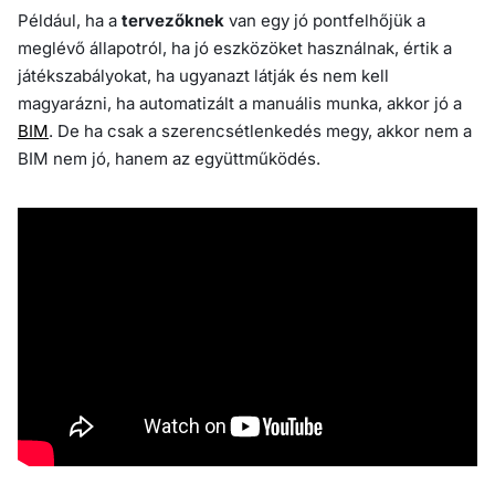
Például, ha a
tervezőknek
van egy jó pontfelhőjük a
meglévő állapotról, ha jó eszközöket használnak, értik a
játékszabályokat, ha ugyanazt látják és nem kell
magyarázni, ha automatizált a manuális munka, akkor jó a
BIM
. De ha csak a szerencsétlenkedés megy, akkor nem a
BIM nem jó, hanem az együttműködés.