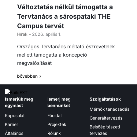
Változtatás nélkül támogatta a
Tervtanács a sárospataki THE
Campus tervét
Hírek
- 2026. április 1.
Országos Tervtanács méltató észrevételek
mellett támogatta a koncepció
megvalósítását
bővebben
Ismerjük meg
Ismerj meg
Szolgáltatások
egymást
bennünket
Mérnök tanácsadás
Kapcsolat
Főoldal
Generáltervezés
Karrier
Projektek
Belsőépítészeti
Általános
Rólunk
tervezés