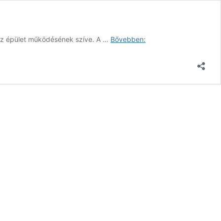
Épületgépészeti
 az épület működésének szíve. A …
Bővebben:
tervezés